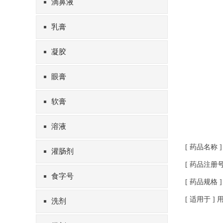
滴鼻液
乳膏
凝胶
眼膏
软膏
溶液
[ 药品名称 
灌肠剂
[ 药品注册号 ]
食字号
[ 药品规格 ] 5
[ 适用于 
洗剂