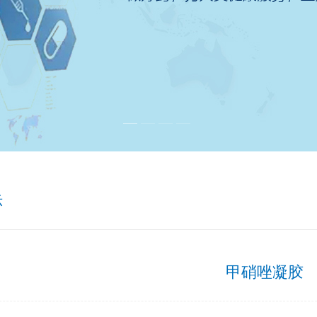
示
甲硝唑凝胶