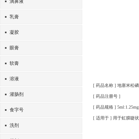
滴鼻液
乳膏
凝胶
眼膏
软膏
溶液
[ 药品名称 ] 地塞米
灌肠剂
[ 药品注册号 ]
[ 药品规格 ] 5ml:1.25mg 
食字号
[ 适用于 ] 用于虹
洗剂