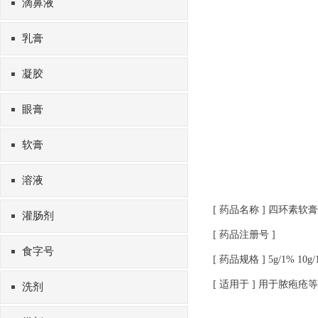
滴鼻液
乳膏
凝胶
眼膏
软膏
溶液
[ 药品名称 ] 四环素软膏
灌肠剂
[ 药品注册号 ]
食字号
[ 药品规格 ] 5g/1% 10g/1
[ 适用于 ] 用于脓疱
洗剂