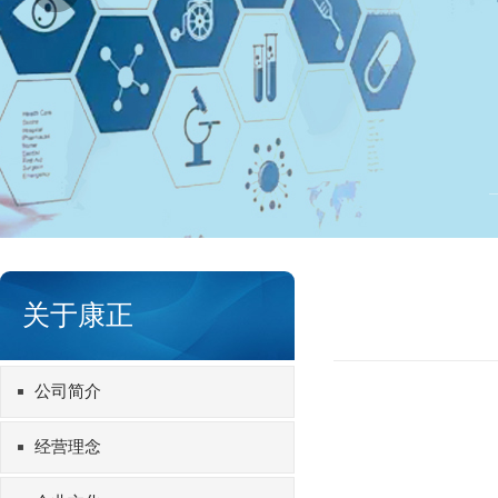
关于康正
公司简介
经营理念