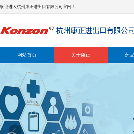
欢迎进入杭州康正进出口有限公司官网！
网站首页
关于康正
药